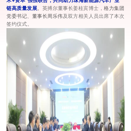
术+资本”强
强联合，共同助力珠海新能源汽车产业
链高质量发展
。
格力集团
英搏尔董事长姜桂宾博士
，
党委书记、董事长周乐伟
及双方
相关人员
出席了本次
签约仪式。