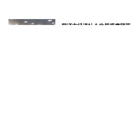
菏泽市经济社会发展观摩团莅
临山东英搏尔观···
2025-01-09
中信证券：特斯拉电机国产
化，优质供应商料···
2025-01-09