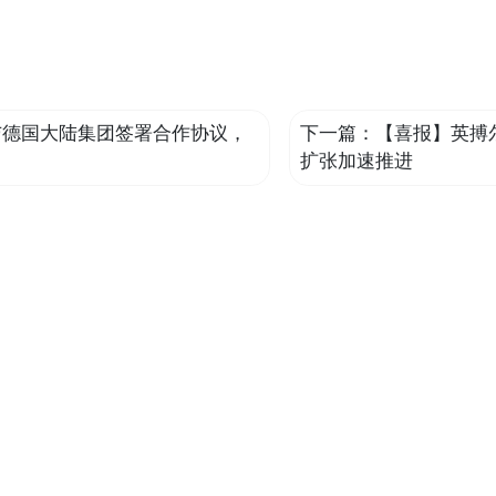
与德国大陆集团签署合作协议，
下一篇：
【喜报】英搏
扩张加速推进