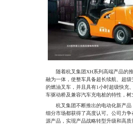
随着杭叉集团XH系列高端产品的推
融为一体，使整车具备超长续航、超级
的燃油叉车，并且具有1小时超级快充
车驱动桥及兼容汽车充电桩的特性，树
杭叉集团不断推出的电动化新产品
细分市场都获得了高度认可。公司力争在
源产品，实现产品战略转型升级和高质