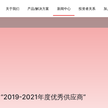
关于我们
产品/解决方案
新闻中心
投资者关系
加
019-2021年度优秀供应商“