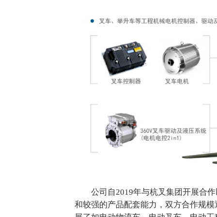
公司自2019年与杭叉集团开展合
和较强的产品配套能力，双方合作规模