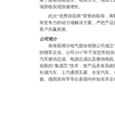
展了如电动物流车、电动叉车、电动工
域营收实现快速增长。
此次“优秀供应商”荣誉的取得，
有竞争力的动力域解决方案，严把产品
客户共赢发展。
公司简介
珠海英搏尔电气股份有限公司成立于
的领军企业。公司2017年于深交所创业
汽车驱动总成、电源总成以及驱动电机
创新的“集成芯”技术，使产品具有高
长城汽车、上汽通用五菱、长安汽车、
旗、德国采埃孚等众多国内外知名车企