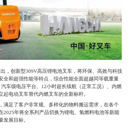
出，创新型309V高压锂电池叉车，将环保、高效与科技
安全和超强性能等特点，综合性能全面超越同等载重量
、汽车级电压平台、12小时超长续航（正常工况）、内燃
立起电动叉车替代内燃叉车的全新标杆。
，满足了客户非常规、多样化的物料搬运需求，在各个
2025年将全系列产品切换为锂电、氢燃料电池等新能
量发展目标。